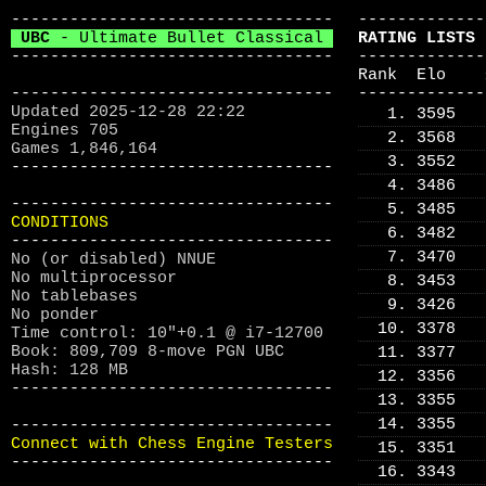
---------------------------------
-------------
UBC
- Ultimate Bullet Classical
RATING LISTS
---------------------------------
-------------
Rank El
---------------------------------
-------------
Updated 2025-12-28 22:22
1. 3595
Engines 705
2. 3568
Games 1,846,164
3. 3552
---------------------------------
4. 3486
---------------------------------
5. 3485
CONDITIONS
6. 3482
---------------------------------
7. 3470
No (or disabled) NNUE
No multiprocessor
8. 3453
No tablebases
9. 3426
No ponder
10. 3378
Time control: 10"+0.1 @ i7-12700
Book: 809,709 8-move PGN UBC
11. 3377
Hash: 128 MB
12. 3356
---------------------------------
13. 3355
14. 3355
---------------------------------
Connect with Chess Engine Testers
15. 3351
---------------------------------
16. 3343